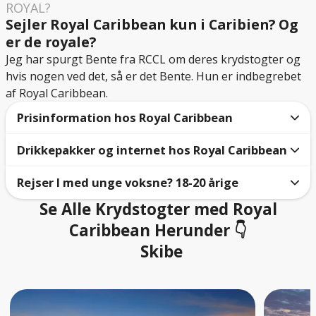
ROYAL?
Sejler Royal Caribbean kun i Caribien? Og
er de royale?
Jeg har spurgt Bente fra RCCL om deres krydstogter og
hvis nogen ved det, så er det Bente. Hun er indbegrebet
af Royal Caribbean.
Prisinformation hos Royal Caribbean
Drikkepakker og internet hos Royal Caribbean
🚢
Cruiset inkluderer:
✅ Krydstogt i valgt kahyt
Rejser I med unge voksne? 18-20 årige
Alle i samme kahyt skal vælge den samme
🍽️ Helpension i flere restauranter
drikkepakke.
🍳 Roomservice med continental breakfast fra kl. 6 til
Se Alle Krydstogter med Royal
18-20-årige må ikke rejse alene på krydstogter med
11
Caribbean Herunder 👇
Deluxe drikkepakke
: Fra 530 til 815 kr. per dag
afgang fra USA, f.eks. Miami, Port Canaveral og New
☕ Vand, te og kaffe i Windjammer Café
per person (fra 3.710 til 5.705 kr. for et 7-
Skibe
York. De kan have deres egen kahyt eller booking,
🛟 Liggestole, jacuzzier og pools på dækket
nætters krydstogt). Inkluderer øl, vin, cocktails,
men kun hvis de rejser sammen med forældre,
🧺 Håndklæder i kahytten, poolhåndklæder og
sodavand, premium kaffe og vand på flaske.
familiemedlemmer eller ældre venner. Hvis
strandhåndklæder
Refreshment drikkepakke
(uden alkohol): Fra
forældrene ikke er med på turen, kræves værgens
🎭 Shows, underholdning og aktiviteter