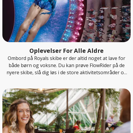
Oplevelser For Alle Aldre
Ombord på Royals skibe er der altid noget at lave for
både børn og voksne. Du kan prøve FlowRider på de
nyere skibe, slå dig løs i de store aktivitetsområder og
nyde de fantastiske shows ombord. Det er en ferie med
masser af oplevelser og plads til at have det sjovt
sammen.