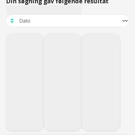
Din søgning gav følgende resultat
Alle priser er fra 2025 og gælder ved køb senest 14
dage før krydstogtets start via Royal Caribbeans
online Cruise Planner.
Se mere om Royal Caribbeans drikkepakker her