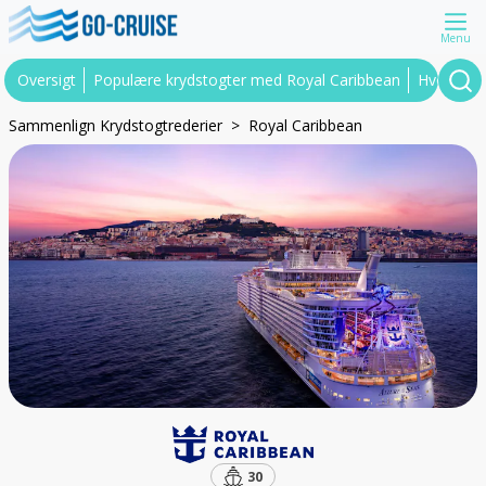
Menu
Oversigt
Populære krydstogter med Royal Caribbean
Hvorfor R
Sammenlign Krydstogtrederier
Royal Caribbean
30