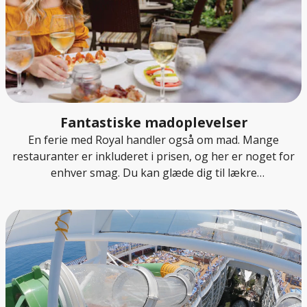
Fantastiske madoplevelser
En ferie med Royal handler også om mad. Mange
restauranter er inkluderet i prisen, og her er noget for
enhver smag. Du kan glæde dig til lækre
morgenmadsbuffeter, velsmagende frokostretter,
gode aftenmåltider samt fristende snacks og søde
sager i løbet af dagen.