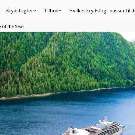
Krydstogter
Tilbud
Hvilket krydstogt passer til d
 of the Seas