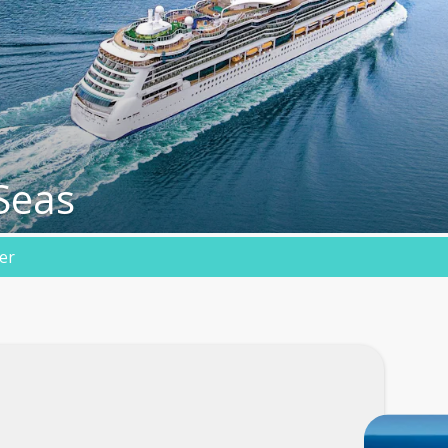
Seas
er