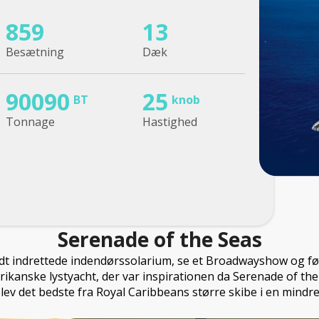
859
13
Besætning
Dæk
90090
25
BT
knob
Tonnage
Hastighed
Serenade of the Seas
ldt indrettede indendørssolarium, se et Broadwayshow og f
ikanske lystyacht, der var inspirationen da Serenade of the
v det bedste fra Royal Caribbeans større skibe i en mindre