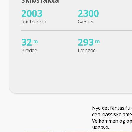
2003
2300
Jomfrurejse
Gæster
32
293
m
m
Bredde
Længde
Nyd det fantasifu
den klassiske amer
Velkommen og ople
udgave.