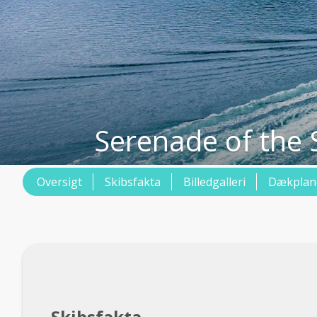
Serenade of the 
Oversigt
Skibsfakta
Billedgalleri
Dækplan
Skibsfakta