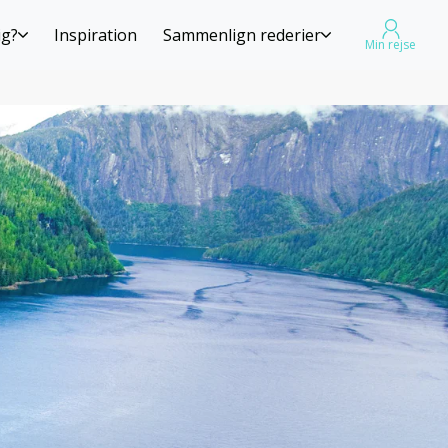
ig?
Inspiration
Sammenlign rederier
Min rejse