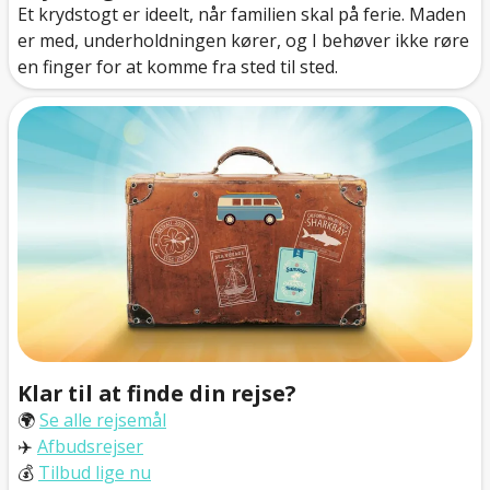
Et krydstogt er ideelt, når familien skal på ferie. Maden
er med, underholdningen kører, og I behøver ikke røre
en finger for at komme fra sted til sted.
Klar til at finde din rejse?
🌍
Se alle rejsemål
✈️
Afbudsrejser
💰
Tilbud lige nu