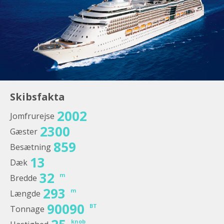
Skibsfakta
2002
Jomfrurejse
2300
Gæster
859
Besætning
13
Dæk
32
m
Bredde
293
m
Længde
90090
BT
Tonnage
knob