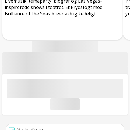
Livemusik, temaparty, biograf og Las Vegas-
P
inspirerede shows i teatret. Et krydstogt med
tr
Brilliance of the Seas bliver aldrig kedeligt.
y