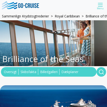
Menu
Sammenlign Krydstogtrederier
Royal Caribbean
Brilliance of 
Brilliance of the Seas
Oversigt
Skibsfakta
Billedgalleri
Dækplaner