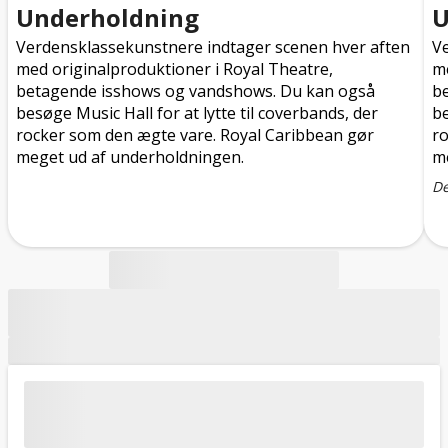
Underholdning
U
Verdensklassekunstnere indtager scenen hver aften
V
med originalproduktioner i Royal Theatre,
me
betagende isshows og vandshows. Du kan også
b
besøge Music Hall for at lytte til coverbands, der
be
rocker som den ægte vare. Royal Caribbean gør
ro
meget ud af underholdningen.
m
De