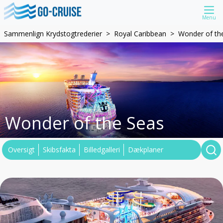
Menu
Sammenlign Krydstogtrederier
Royal Caribbean
Wonder of th
Wonder of the Seas
Oversigt
Skibsfakta
Billedgalleri
Dækplaner