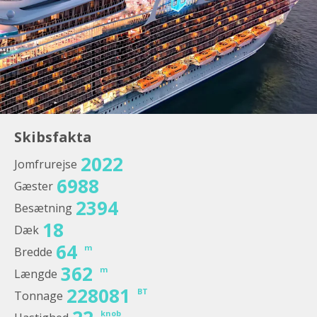
Skibsfakta
2022
Jomfrurejse
6988
Gæster
2394
Besætning
18
Dæk
64
m
Bredde
362
m
Længde
228081
BT
Tonnage
knob