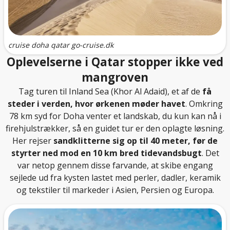
cruise doha qatar go-cruise.dk
Oplevelserne i Qatar stopper ikke ved
mangroven
Tag turen til Inland Sea (Khor Al Adaid), et af de
få
steder i verden, hvor ørkenen møder havet
. Omkring
78 km syd for Doha venter et landskab, du kun kan nå i
firehjulstrækker, så en guidet tur er den oplagte løsning.
Her rejser
sandklitterne sig op til 40 meter, før de
styrter ned mod en 10 km bred tidevandsbugt
. Det
var netop gennem disse farvande, at skibe engang
sejlede ud fra kysten lastet med perler, dadler, keramik
og tekstiler til markeder i Asien, Persien og Europa.