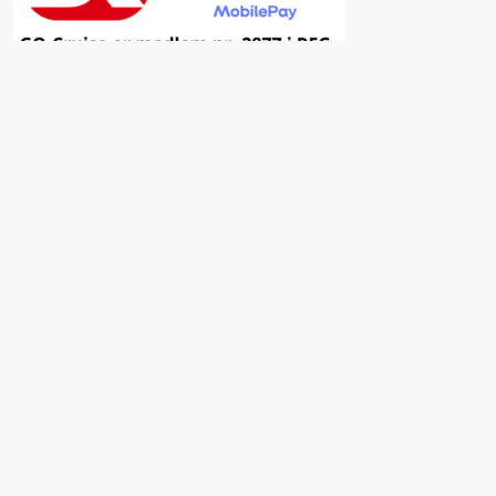
Inspiration
Fordele ved at vælge GO-Cruise
Nyhedsbrev
Facebook
Insta
YouTube
Kampagner & Tilbud
Østfyns Feriefond
Få hjælp til drømmerejsen
Praktisk info