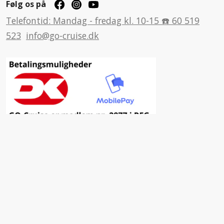
Følg os på
Telefontid: Mandag - fredag kl. 10-15 ☎️ 60 519
523
info@go-cruise.dk
Inspiration
Fordele ved at vælge GO-Cruise
Nyhedsbrev
Facebook