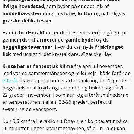
livlige hovedstad
, som byder på et godt mix af
middelhavsstemning, historie, kultur
og naturligvis
græske delikatesser
.
Har du tid i
Heraklion
, er det bestemt værd at gå en tur
gennem den c
harmerende gamle bydel
og de
hyggelige tavernaer
, hvor du kan nyde
friskfanget
fisk
med udsigt til det krystalklare, Ægæiske Hav.
Kreta har et fantastisk klima
fra april til november,
med varme sommermåneder og mildt vejr i både forår og
efterår
. Havtemperaturen starter omkring 17-20 grader i
begyndelsen af krydstogtsæsonen og holder sig på 20-
22 grader i november. I sommer- og efterårsmånederne
er temperaturen mellem 22-26 grader, perfekt til
svømning og vandsport.
Kun 3,5 km fra Heraklion lufthavn, en kort taxatur på ca.
10 minutter, ligger krydstogthavnen, så du hurtigt kan