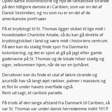
Oplev dansk kolonihistorie og nyd de fantastiske strande
på den tidligere danske ø i Caribien, som var en del af
Dansk Vestindien, og nu som nu er en del af de
amerikanske jomfruøer.
På et krydstogt til St. Thomas ligger skibet til lige midt i
hovedstaden Charlotte Amalie, så du kan gå direkte af
krydstogtskibet i land og være midt i historiens centrum.
På øen kan du stadig finde spor fra Danmarks
kolonisering, og det er sjovt at gå på jagt efter gamle
gadenavne på St. Thomas og de lokale hilser stadig og
siger, velkommen hjem, når de ser en lyshåret.
Derudover kan du finde et utal af lækre strande og
azurblåt hav så langt øjet rækker, palmer i massevis og
et flot liv under havets overflade også.
Rent ud sagt, et caribisk paradis.
På trods af den lange afstand fra Danmark til Caribien, så
var St. Thomas var under dansk herredømme indtil 1917!