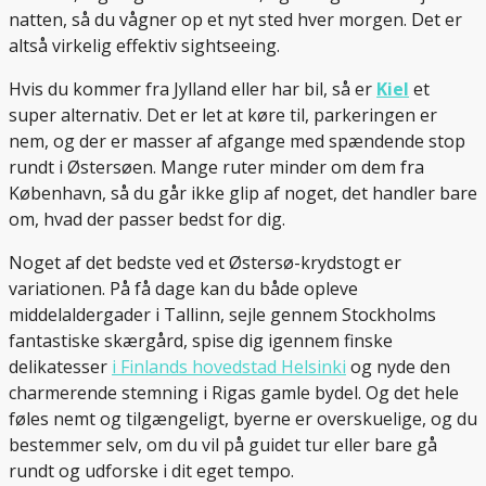
natten, så du vågner op et nyt sted hver morgen. Det er
altså virkelig effektiv sightseeing.
Hvis du kommer fra Jylland eller har bil, så er
Kiel
et
super alternativ. Det er let at køre til, parkeringen er
nem, og der er masser af afgange med spændende stop
rundt i Østersøen. Mange ruter minder om dem fra
København, så du går ikke glip af noget, det handler bare
om, hvad der passer bedst for dig.
Noget af det bedste ved et Østersø-krydstogt er
variationen. På få dage kan du både opleve
middelaldergader i Tallinn, sejle gennem Stockholms
fantastiske skærgård, spise dig igennem finske
delikatesser
i Finlands hovedstad Helsinki
og nyde den
charmerende stemning i Rigas gamle bydel. Og det hele
føles nemt og tilgængeligt, byerne er overskuelige, og du
bestemmer selv, om du vil på guidet tur eller bare gå
rundt og udforske i dit eget tempo.