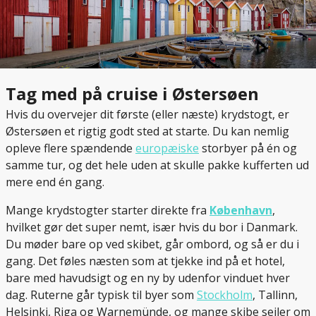
Tag med på cruise i Østersøen
Hvis du overvejer dit første (eller næste) krydstogt, er
Østersøen et rigtig godt sted at starte. Du kan nemlig
opleve flere spændende
europæiske
storbyer på én og
samme tur, og det hele uden at skulle pakke kufferten ud
mere end én gang.
Mange krydstogter starter direkte fra
København
,
hvilket gør det super nemt, især hvis du bor i Danmark.
Du møder bare op ved skibet, går ombord, og så er du i
gang. Det føles næsten som at tjekke ind på et hotel,
bare med havudsigt og en ny by udenfor vinduet hver
dag. Ruterne går typisk til byer som
Stockholm
, Tallinn,
Helsinki, Riga og Warnemünde, og mange skibe sejler om