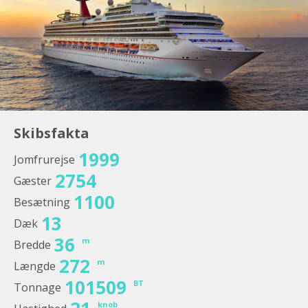
Skibsfakta
1999
Jomfrurejse
2754
Gæster
1100
Besætning
13
Dæk
36
m
Bredde
272
m
Længde
101509
BT
Tonnage
knob