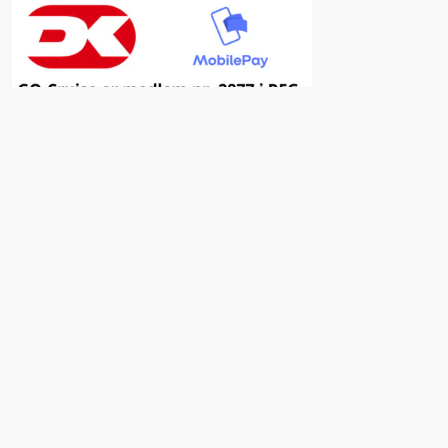
Inspiration
Fordele ved at vælge GO-Cruise
Nyhedsbrev
Facebook
Insta
YouTube
Kampagner & Tilbud
Østfyns Feriefond
Få hjælp til drømmerejsen