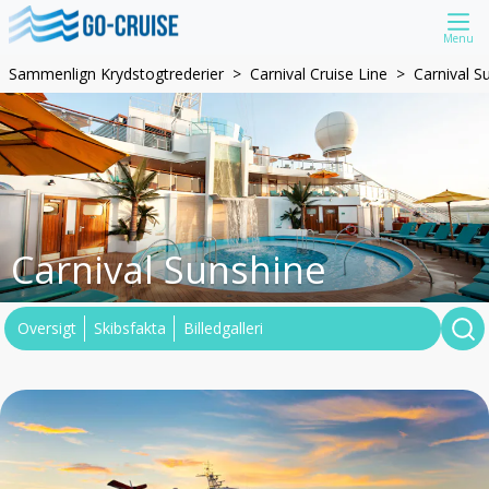
Menu
Sammenlign Krydstogtrederier
Carnival Cruise Line
Carnival S
Carnival Sunshine
Oversigt
Skibsfakta
Billedgalleri