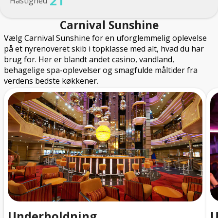
21
Hastighed
Carnival Sunshine
Vælg Carnival Sunshine for en uforglemmelig oplevelse
på et nyrenoveret skib i topklasse med alt, hvad du har
brug for. Her er blandt andet casino, vandland,
behagelige spa-oplevelser og smagfulde måltider fra
verdens bedste køkkener.
Underholdning
U