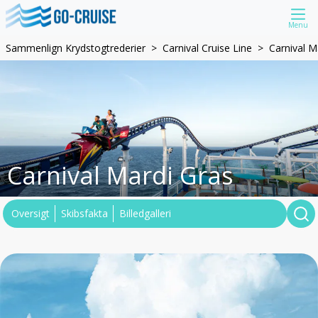
Menu
Sammenlign Krydstogtrederier
Carnival Cruise Line
Carnival M
Carnival Mardi Gras
Oversigt
Skibsfakta
Billedgalleri