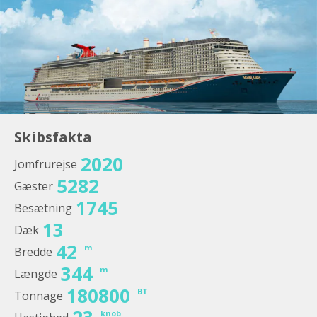
Skibsfakta
2020
Jomfrurejse
5282
Gæster
1745
Besætning
13
Dæk
42
m
Bredde
344
m
Længde
180800
BT
Tonnage
knob