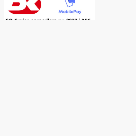
Inspiration
Fordele ved at vælge GO-Cruise
Nyhedsbrev
Facebook
Insta
YouTube
Kampagner & Tilbud
Østfyns Feriefond
Få hjælp til drømmerejsen