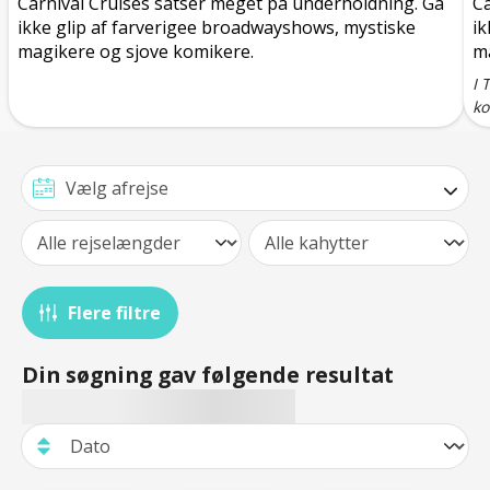
Carnival Cruises satser meget på underholdning. Gå
Ca
ikke glip af farverigee broadwayshows, mystiske
ik
magikere og sjove komikere.
ma
I 
ko
Flere filtre
Din søgning gav følgende resultat