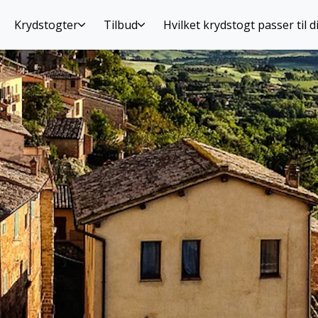
Krydstogter
Tilbud
Hvilket krydstogt passer til d