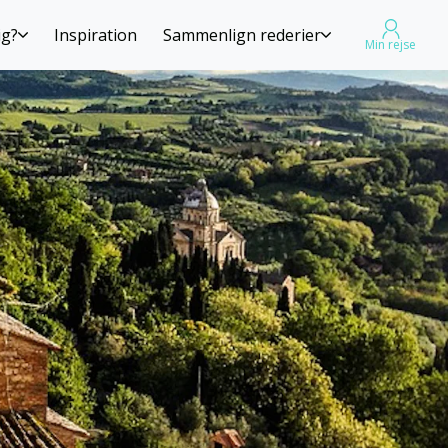
ig?
Inspiration
Sammenlign rederier
Min rejse