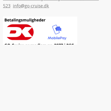
523
info@go-cruise.dk
Inspiration
Fordele ved at vælge GO-Cruise
Nyhedsbrev
Facebook
Insta
YouTube