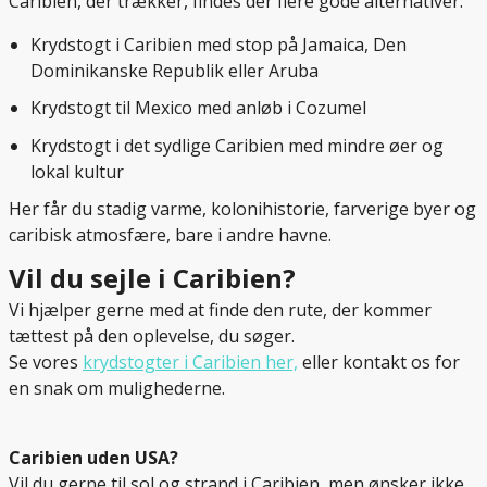
Caribien, der trækker, findes der flere gode alternativer:
Krydstogt i Caribien med stop på Jamaica, Den
Dominikanske Republik eller Aruba
Krydstogt til Mexico med anløb i Cozumel
Krydstogt i det sydlige Caribien med mindre øer og
lokal kultur
Her får du stadig varme, kolonihistorie, farverige byer og
caribisk atmosfære, bare i andre havne.
Vil du sejle i Caribien?
Vi hjælper gerne med at finde den rute, der kommer
tættest på den oplevelse, du søger.
Se vores
krydstogter i Caribien her,
eller kontakt os for
en snak om mulighederne.
Caribien uden USA?
Vil du gerne til sol og strand i Caribien, men ønsker ikke