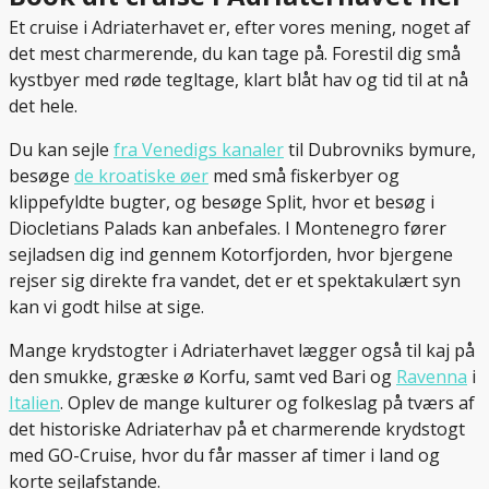
Et cruise i Adriaterhavet er, efter vores mening, noget af
det mest charmerende, du kan tage på. Forestil dig små
kystbyer med røde tegltage, klart blåt hav og tid til at nå
det hele.
Du kan sejle
fra Venedigs kanaler
til Dubrovniks bymure,
besøge
de kroatiske øer
med små fiskerbyer og
klippefyldte bugter, og besøge Split, hvor et besøg i
Diocletians Palads kan anbefales. I Montenegro fører
sejladsen dig ind gennem Kotorfjorden, hvor bjergene
rejser sig direkte fra vandet, det er et spektakulært syn
kan vi godt hilse at sige.
Mange krydstogter i Adriaterhavet lægger også til kaj på
den smukke, græske ø Korfu, samt ved Bari og
Ravenna
i
Italien
. Oplev de mange kulturer og folkeslag på tværs af
det historiske Adriaterhav på et charmerende krydstogt
med GO-Cruise, hvor du får masser af timer i land og
korte sejlafstande.