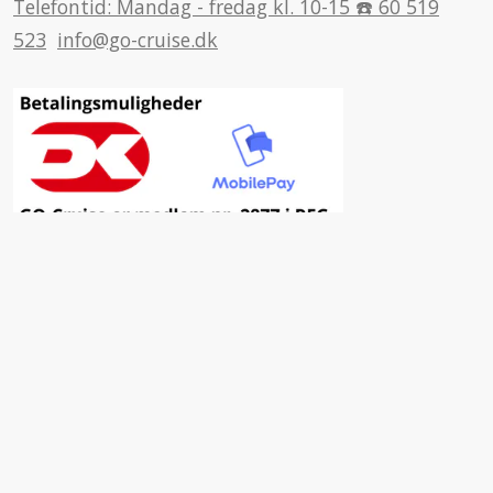
Telefontid: Mandag - fredag kl. 10-15 ☎️ 60 519
523
info@go-cruise.dk
Inspiration
Fordele ved at vælge GO-Cruise
Nyhedsbrev
Facebook
Insta