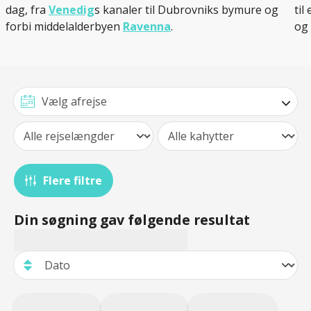
dag, fra
Venedig
s kanaler til Dubrovniks bymure og
til
forbi middelalderbyen
Ravenna
.
og 
Flere filtre
Din søgning gav følgende resultat