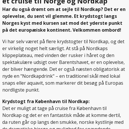
et cruise til Norge og Nordkap
Har du også drømt om at sejle til Nordkap? Det er en
oplevelse, du sent vil glemme. Et krydstogt langs
Norges kyst med kursen sat mod det yderste punkt
på det europæiske kontinent. Velkommen ombord!
Vi har selv været på flere krydstogter til Nordkap, og det
er virkelig noget helt særligt. At stå på Nordkaps
klippeplateau, med vinden der rusker i håret og den
spektakulære udsigt over Barentshavet, er en oplevelse,
der bliver hængende. Det er også næsten obligatorisk at
nyde en "Nordkapdrink" – en traditionel skål med lokal
snaps eller aquavit, som markerer dit besøg på Europas
nordligste punkt.
Krydstogt fra København til Nordkap:
Det er muligt at tage på cruise fra København til
Nordkap og det er en fantastisk måde at komme dertil,
da ruten går op langs den smukke, norske kystlinje med