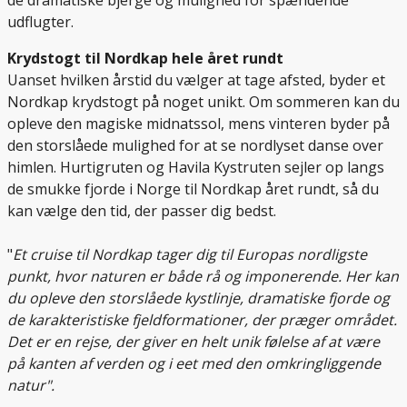
de dramatiske bjerge og mulighed for spændende
udflugter.
Krydstogt til Nordkap hele året rundt
Uanset hvilken årstid du vælger at tage afsted, byder et
Nordkap krydstogt på noget unikt. Om sommeren kan du
opleve den magiske midnatssol, mens vinteren byder på
den storslåede mulighed for at se nordlyset danse over
himlen. Hurtigruten og Havila Kystruten sejler op langs
de smukke fjorde i Norge til Nordkap året rundt, så du
kan vælge den tid, der passer dig bedst.
"
Et cruise til Nordkap tager dig til Europas nordligste
punkt, hvor naturen er både rå og imponerende. Her kan
du opleve den storslåede kystlinje, dramatiske fjorde og
de karakteristiske fjeldformationer, der præger området.
Det er en rejse, der giver en helt unik følelse af at være
på kanten af verden og i eet med den omkringliggende
natur".