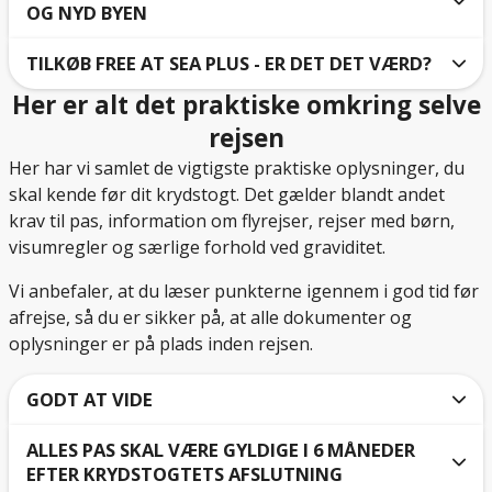
du skal stadig bekræfte bookingen.
skal skrive dine oplysninger:
OG NYD BYEN
OPRET KONTO HOS NCL HER
udflugter og aktiviteter udenom krydstogtsrederiet?
– æ, ø og å findes ikke på engelsk. Skriv i stedet
LOG IND PÅ DIN KONTO HER
Rejser I flere sammen, er det nok, at én person
bogstaverne således: æ = ae, ø = oe, å = aa. Dette
TILKØB FREE AT SEA PLUS - ER DET DET VÆRD?
HAR DU ALLEREDE EN KONTO HOS NCL BRUG
Med GetYourGuide kan du nemt finde og booke et
Krydstogter er utvivlsomt en fantastisk måde at
reserverer bord og angiver antallet af gæster. Når
gælder alle oplysninger, navne, adresser osv.
DETTE LINK
bredt udvalg af oplevelser over hele verden,
udforske verden på, men de kan også være en
Her er alt det praktiske omkring selve
middagen nærmer sig, viser I blot jeres cruisecard
Bindestreg og specialtegn godtages ikke.
herunder sightseeingture, seværdigheder, udflugter
Eksempel på et 7 nætters krydstogt
logistikmæssig udfordring, det ved vi godt, især når
ved indgangen. Personalet vil kunne se, om
rejsen
GO-Cruise kan ikke yde support på en onboard
og sjove aktiviteter.
det kommer til bagage. Forestil dig, at du har netop
specialrestauranten er inkluderet i prisen. Hvis det
Telefonnumre skrives med +45 eller 0045 foran, du
konto du selv har oprettet direkte hos NCL. Husk
Pris pr. person for Free at Sea 2.092 kr.
Her har vi samlet de vigtigste praktiske oplysninger, du
stået af et fly, klar til at begynde dit
ikke er inkluderet, trækkes gebyret for
kan som oftest se det på feltet hvor du skal indtaste
derfor at skrive dit kodeord ned og brug kun en e-
Fordele ved at booke gennem GetYourGuide
Pris pr. person for Free at Sea + Free at Sea Plus
skal kende før dit krydstogt. Det gælder blandt andet
krydstogteventyr, eller at du har lige sagt farvel til
specialrestauranten på dagen. Er det inkluderet,
nummeret om der står 00 foran, så betyder det at du
mail du har adgang til overalt.
Stort udvalg:
Udforsk alt fra lokale ture og
4.350 kr.
krav til pas, information om flyrejser, rejser med børn,
krydstogtskibet og har hele dagen foran dig i byen,
noteres det blot, og prisen vil igen stå som 0,- på
skal skrive 0045 eller den landekode der passer til dit
kulturelle oplevelser til adrenalinfyldte aktiviteter på
Merpris pr. person for Free at Sea Plus 2.258 kr.
visumregler og særlige forhold ved graviditet.
men hvad skal du gøre med dine store kufferter? GO-
regningen.
land.
alle destinationer.
(inkl. drikkepenge og flere ekstra fordele)
Cruise har indgået et samarbejde med LuggageHero,
Vi anbefaler, at du læser punkterne igennem i god tid før
De restauranter der altid er inkluderede i
Felter markeret med stjerne (*) skal udfyldes for at
som gør ferien meget nemmere.
Konkurrencedygtige priser:
Spar penge ved at
--------------------------------------------------------
afrejse, så du er sikker på, at alle dokumenter og
krydstogtprisen kan man ikke reservere bord i. Her
kunne komme igennem online check-in. Felter uden
booke direkte hos lokale leverandører.
oplysninger er på plads inden rejsen.
Læs mere her og få mest muligt ud af din ferie!
dukker man blot op på dagen, når man ønsker at
Alt det her er inkluderet i Free at Sea Plus;
stjerne er ikke nødvendige at udfylde. Flere af
spise.
Fleksibilitet:
Planlæg dine aktiviteter, så de passer
✔ Forudbetalte drikkepenge (koster for 7 nætter,
systemerne gemmer ikke oplysningerne, hvis du går
GODT AT VIDE
til din dagsrytme og interesser.
972 kr. p.p. dvs du får alle de andre fordele for bare
ud af dem inden du er færdig med at udfylde alle
I indvendige, udvendige og balkon kahytter er det
1.286 kr. p.p.)
oplysninger.
ALLES PAS SKAL VÆRE GYLDIGE I 6 MÅNEDER
muligt at bestille bord i specialrestauranterne 90
Brugervenlig platform:
Find, sammenlign og book
Vi har samlet en række tips og info som er god at
✔ Ubegrænset WiFi Streaming Voyage Pass-
EFTER KRYDSTOGTETS AFSLUTNING
dage inden krydstogtet starter.
oplevelser nemt via deres hjemmeside eller app.
LAV ONLINE CHECK-IN HOS NCL HER
vide når man skal på cruise. Bl.a. info om betaling
opgradering (1-2 person, 3-8 person u/21 år får det