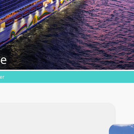
re
er