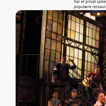
har et privat spi
populære restaur