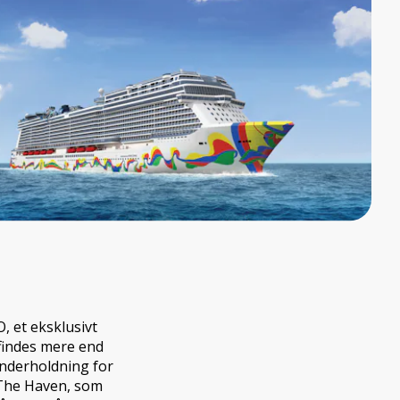
 et eksklusivt
findes mere end
underholdning for
i The Haven, som