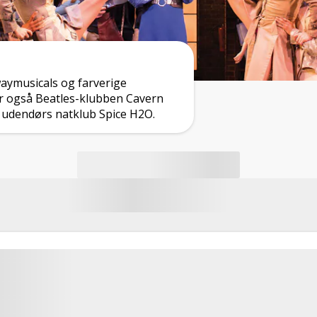
waymusicals og farverige
r også Beatles-klubben Cavern
 udendørs natklub Spice H2O.