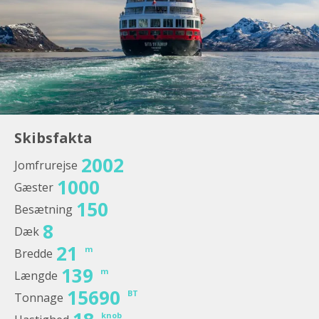
Skibsfakta
2002
Jomfrurejse
1000
Gæster
150
Besætning
8
Dæk
21
m
Bredde
139
m
Længde
15690
BT
Tonnage
knob