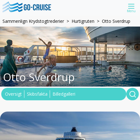
Menu
Sammenlign Krydstogtrederier
Hurtigruten
Otto Sverdrup
Otto Sverdrup
Oversigt
Skibsfakta
Billedgalleri