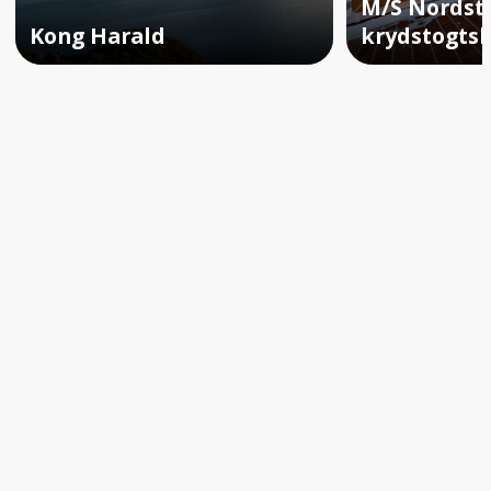
M/S Nordst
Kong Harald
krydstogts