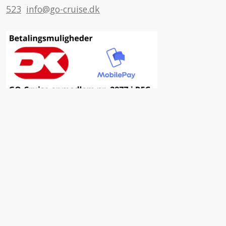
523
info@go-cruise.dk
Inspiration
Fordele ved at vælge GO-Cruise
Nyhedsbrev
Facebook
Insta
YouTube