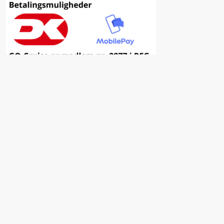
Inspiration
Fordele ved at vælge GO-Cruise
Nyhedsbrev
Facebook
Insta
YouTube
Kampagner & Tilbud
Østfyns Feriefond