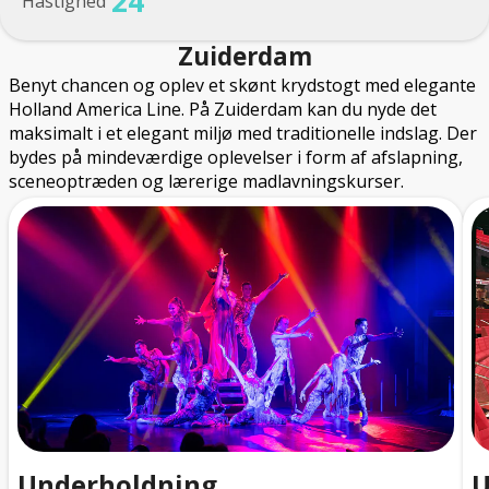
24
Hastighed
Zuiderdam
Benyt chancen og oplev et skønt krydstogt med elegante
Holland America Line. På Zuiderdam kan du nyde det
maksimalt i et elegant miljø med traditionelle indslag. Der
bydes på mindeværdige oplevelser i form af afslapning,
sceneoptræden og lærerige madlavningskurser.
Underholdning
U