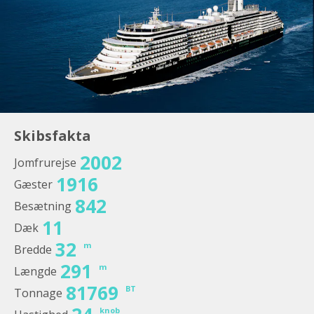
Skibsfakta
2002
Jomfrurejse
1916
Gæster
842
Besætning
11
Dæk
32
m
Bredde
291
m
Længde
81769
BT
Tonnage
knob