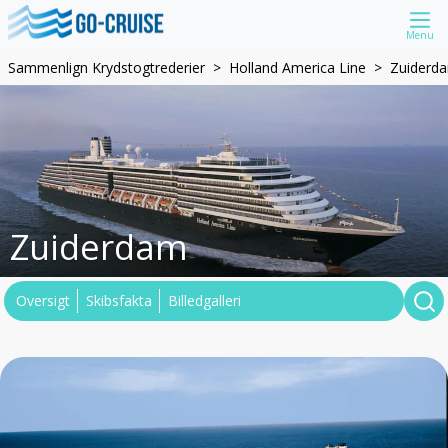
Menu
Sammenlign Krydstogtrederier
Holland America Line
Zuiderd
Zuiderdam
Oversigt
Skibsfakta
Billedgalleri