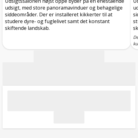
Udsigtssalonen højst oppe byder på en enestående
U
udsigt, med store panoramavinduer og behagelige
u
siddeområder. Der er installeret kikkerter til at
si
studere dyre- og fuglelivet samt det konstant
st
skiftende landskab.
sk
De
ku