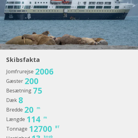
Skibsfakta
2006
Jomfrurejse
200
Gæster
75
Besætning
8
Dæk
20
m
Bredde
114
m
Længde
12700
BT
Tonnage
knob