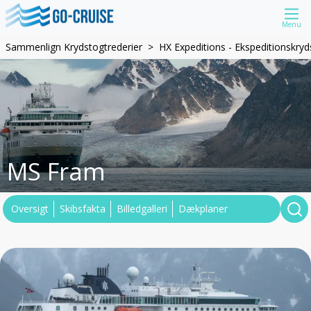
Menu
Sammenlign Krydstogtrederier
HX Expeditions - Ekspeditionskryd
MS Fram
Oversigt
Skibsfakta
Billedgalleri
Dækplaner