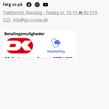
Følg os på
Telefontid: Mandag - fredag kl. 10-15 ☎️ 60 519
523
info@go-cruise.dk
Inspiration
Fordele ved at vælge GO-Cruise
Nyhedsbrev
Facebook