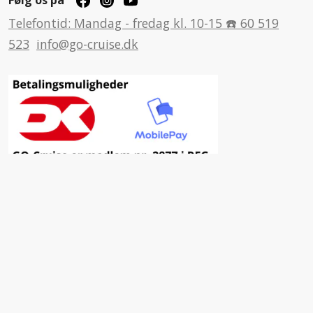
Følg os på
Telefontid: Mandag - fredag kl. 10-15 ☎️ 60 519
523
info@go-cruise.dk
Inspiration
Fordele ved at vælge GO-Cruise
Nyhedsbrev
Facebook
Insta