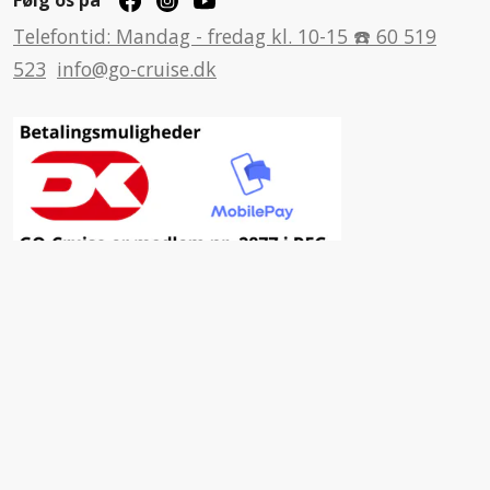
Følg os på
Telefontid: Mandag - fredag kl. 10-15 ☎️ 60 519
523
info@go-cruise.dk
Inspiration
Fordele ved at vælge GO-Cruise
Nyhedsbrev
Facebook
Insta